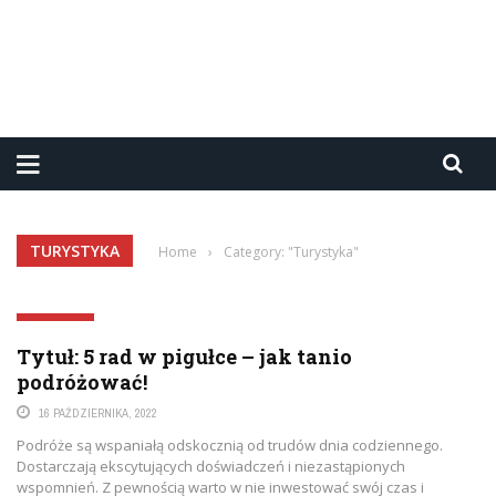
TURYSTYKA
Home
›
Category: "Turystyka"
TURYSTYKA
Tytuł: 5 rad w pigułce – jak tanio
podróżować!
16 PAŹDZIERNIKA, 2022
Podróże są wspaniałą odskocznią od trudów dnia codziennego.
Dostarczają ekscytujących doświadczeń i niezastąpionych
wspomnień. Z pewnością warto w nie inwestować swój czas i