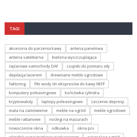
TAGI
akcesoria do parzenia kawy
antena panelowa
antena satelitarna
bielizna wyszczuplająca
ciężarowe samochody DAF
czujniki do pomiaru siły
depilacja laserem
drewniane meble ogrodowe
faktoring
filtr wody do ekspresów do kawy NEFF
komputery poleasingowe
końcówka cylindra
kryptowaluty
laptopy poleasingowe
Leczenie depresji
mata na zamówienie
meble na ogród
meble ogrodowe
meble rattanowe
noclegi na mazurach
nowoczesne okna
odkuwka
okna pcv