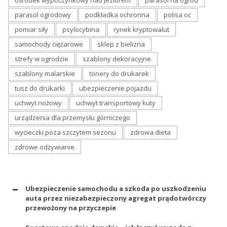
ośrodek wypoczynkowy nad jeziorem
parasol na ogród
parasol ogrodowy
podkładka ochronna
polisa oc
pomiar siły
psylocybina
rynek kryptowalut
samochody ciężarowe
sklep z bielizna
strefy w ogrodzie
szablony dekoracyjne
szablony malarskie
tonery do drukarek
tusz do drukarki
ubezpieczenie pojazdu
uchwyt nożowy
uchwyt transportowy kuty
urządzenia dla przemysłu górniczego
wycieczki poza szczytem sezonu
zdrowa dieta
zdrowe odżywianie
Ubezpieczenie samochodu a szkoda po uszkodzeniu
auta przez niezabezpieczony agregat prądotwórczy
przewożony na przyczepie