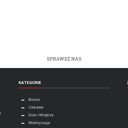
SPRAWDŹ NAS
KATEGORIE
Biznes
Ciekawe
k
Dom i Wnętrze
Motoryzacja