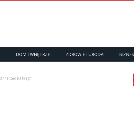
A
DOM I WNĘTRZE
ZDROWIE I URODA
BIZNES
d "narzędzia kreg"