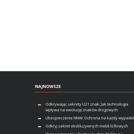
NAJNOWSZE
Odkrywając sekrety U21 znak: Jak technologia
wpływa na ewolucję znaków drogowych
Ubezpieczenie NNW: Ochrona na każdy wypade
Odkryj sekret ekskluzywnych mebli loftowych