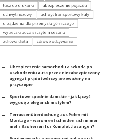
tusz do drukarki
ubezpieczenie pojazdu
uchwyt nożowy
uchwyt transportowy kuty
urządzenia dla przemysłu górniczego
wycieczki poza szczytem sezonu
zdrowa dieta
zdrowe odżywianie
Ubezpieczenie samochodu a szkoda po
uszkodzeniu auta przez niezabezpieczony
agregat prądotwórczy przewożony na
przyczepie
Sportowe spodnie damskie – jak łączyć
wygodę z eleganckim stylem?
Terrassenüberdachung aus Polen mit
Montage – warum entscheiden sich immer
mehr Bauherren für Komplettlösungen?
Porównywarka ubezpieczeń online – jak