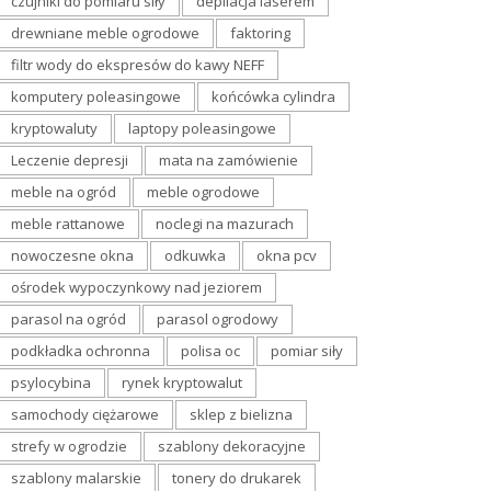
czujniki do pomiaru siły
depilacja laserem
drewniane meble ogrodowe
faktoring
filtr wody do ekspresów do kawy NEFF
komputery poleasingowe
końcówka cylindra
kryptowaluty
laptopy poleasingowe
Leczenie depresji
mata na zamówienie
meble na ogród
meble ogrodowe
meble rattanowe
noclegi na mazurach
nowoczesne okna
odkuwka
okna pcv
ośrodek wypoczynkowy nad jeziorem
parasol na ogród
parasol ogrodowy
podkładka ochronna
polisa oc
pomiar siły
psylocybina
rynek kryptowalut
samochody ciężarowe
sklep z bielizna
strefy w ogrodzie
szablony dekoracyjne
szablony malarskie
tonery do drukarek