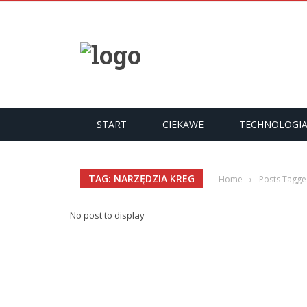
START
CIEKAWE
TECHNOLOGI
TAG: NARZĘDZIA KREG
Home
›
Posts Tagge
No post to display