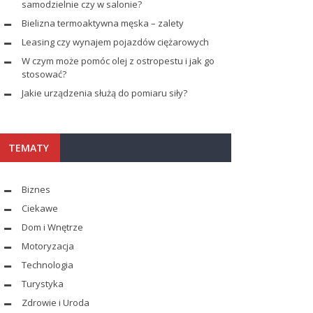
samodzielnie czy w salonie?
Bielizna termoaktywna męska – zalety
Leasing czy wynajem pojazdów ciężarowych
W czym może pomóc olej z ostropestu i jak go
stosować?
Jakie urządzenia służą do pomiaru siły?
TEMATY
Biznes
Ciekawe
Dom i Wnętrze
Motoryzacja
Technologia
Turystyka
Zdrowie i Uroda