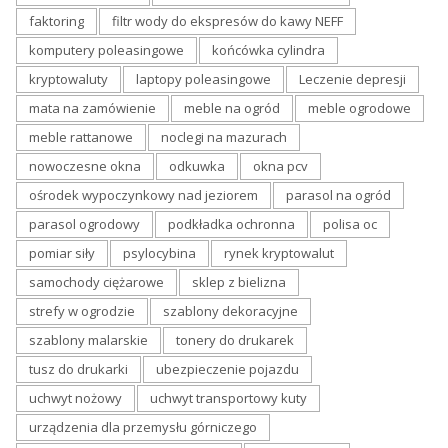
faktoring
filtr wody do ekspresów do kawy NEFF
komputery poleasingowe
końcówka cylindra
kryptowaluty
laptopy poleasingowe
Leczenie depresji
mata na zamówienie
meble na ogród
meble ogrodowe
meble rattanowe
noclegi na mazurach
nowoczesne okna
odkuwka
okna pcv
ośrodek wypoczynkowy nad jeziorem
parasol na ogród
parasol ogrodowy
podkładka ochronna
polisa oc
pomiar siły
psylocybina
rynek kryptowalut
samochody ciężarowe
sklep z bielizna
strefy w ogrodzie
szablony dekoracyjne
szablony malarskie
tonery do drukarek
tusz do drukarki
ubezpieczenie pojazdu
uchwyt nożowy
uchwyt transportowy kuty
urządzenia dla przemysłu górniczego