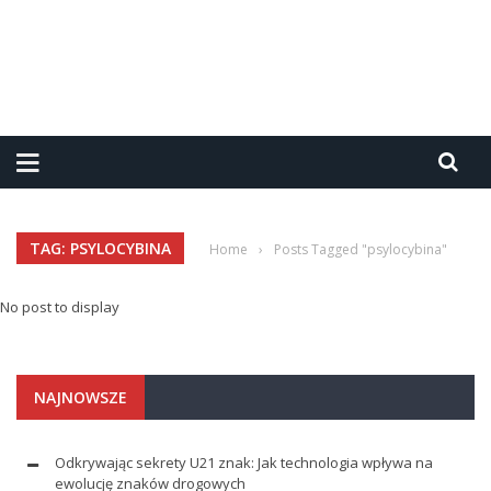
TAG: PSYLOCYBINA
Home
›
Posts Tagged "psylocybina"
No post to display
NAJNOWSZE
Odkrywając sekrety U21 znak: Jak technologia wpływa na
ewolucję znaków drogowych