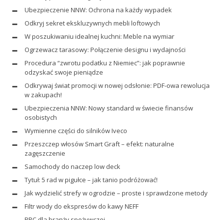
Ubezpieczenie NNW: Ochrona na każdy wypadek
Odkryj sekret ekskluzywnych mebli loftowych
W poszukiwaniu idealnej kuchni: Meble na wymiar
Ogrzewacz tarasowy: Połączenie designu i wydajności
Procedura “zwrotu podatku z Niemiec”: jak poprawnie
odzyskać swoje pieniądze
Odkrywaj świat promocji w nowej odsłonie: PDF-owa rewolucja
w zakupach!
Ubezpieczenia NNW: Nowy standard w świecie finansów
osobistych
Wymienne części do silników Iveco
Przeszczep włosów Smart Graft – efekt: naturalne
zagęszczenie
Samochody do naczep low deck
Tytuł: 5 rad w pigułce – jak tanio podróżować!
Jak wydzielić strefy w ogrodzie – proste i sprawdzone metody
Filtr wody do ekspresów do kawy NEFF
BRC dla branży spożywczej