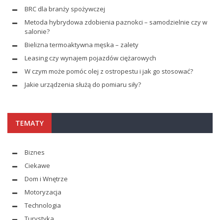
BRC dla branży spożywczej
Metoda hybrydowa zdobienia paznokci – samodzielnie czy w
salonie?
Bielizna termoaktywna męska – zalety
Leasing czy wynajem pojazdów ciężarowych
W czym może pomóc olej z ostropestu i jak go stosować?
Jakie urządzenia służą do pomiaru siły?
TEMATY
Biznes
Ciekawe
Dom i Wnętrze
Motoryzacja
Technologia
Turystyka