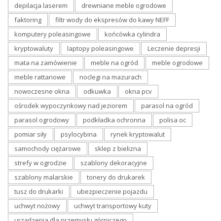
depilacja laserem
drewniane meble ogrodowe
faktoring
filtr wody do ekspresów do kawy NEFF
komputery poleasingowe
końcówka cylindra
kryptowaluty
laptopy poleasingowe
Leczenie depresji
mata na zamówienie
meble na ogród
meble ogrodowe
meble rattanowe
noclegi na mazurach
nowoczesne okna
odkuwka
okna pcv
ośrodek wypoczynkowy nad jeziorem
parasol na ogród
parasol ogrodowy
podkładka ochronna
polisa oc
pomiar siły
psylocybina
rynek kryptowalut
samochody ciężarowe
sklep z bielizna
strefy w ogrodzie
szablony dekoracyjne
szablony malarskie
tonery do drukarek
tusz do drukarki
ubezpieczenie pojazdu
uchwyt nożowy
uchwyt transportowy kuty
urządzenia dla przemysłu górniczego