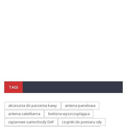
TAGI
akcesoria do parzenia kawy
antena panelowa
antena satelitarna
bielizna wyszczuplająca
ciężarowe samochody DAF
czujniki do pomiaru siły