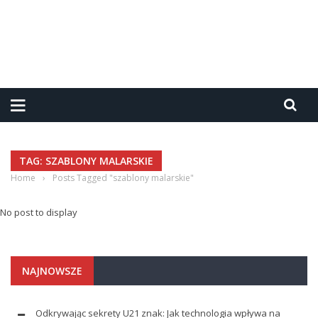
TAG: SZABLONY MALARSKIE
Home
›
Posts Tagged "szablony malarskie"
No post to display
NAJNOWSZE
Odkrywając sekrety U21 znak: Jak technologia wpływa na