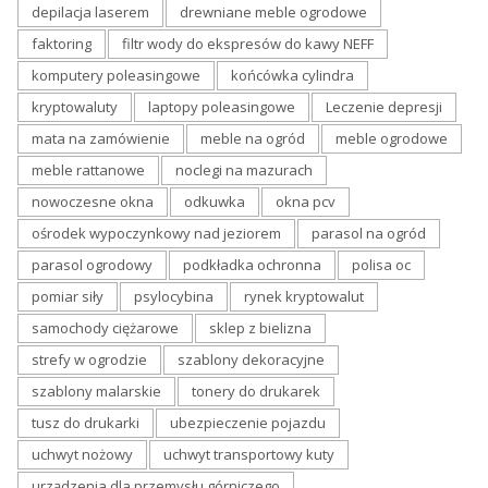
depilacja laserem
drewniane meble ogrodowe
faktoring
filtr wody do ekspresów do kawy NEFF
komputery poleasingowe
końcówka cylindra
kryptowaluty
laptopy poleasingowe
Leczenie depresji
mata na zamówienie
meble na ogród
meble ogrodowe
meble rattanowe
noclegi na mazurach
nowoczesne okna
odkuwka
okna pcv
ośrodek wypoczynkowy nad jeziorem
parasol na ogród
parasol ogrodowy
podkładka ochronna
polisa oc
pomiar siły
psylocybina
rynek kryptowalut
samochody ciężarowe
sklep z bielizna
strefy w ogrodzie
szablony dekoracyjne
szablony malarskie
tonery do drukarek
tusz do drukarki
ubezpieczenie pojazdu
uchwyt nożowy
uchwyt transportowy kuty
urządzenia dla przemysłu górniczego