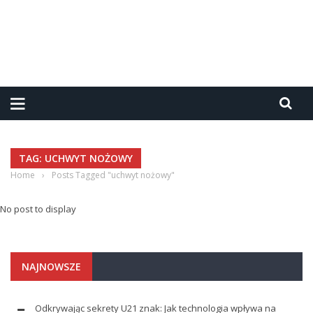
TAG: UCHWYT NOŻOWY
Home
›
Posts Tagged "uchwyt nożowy"
No post to display
NAJNOWSZE
Odkrywając sekrety U21 znak: Jak technologia wpływa na