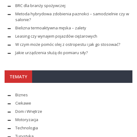
BRC dla branży spożywczej
Metoda hybrydowa zdobienia paznokci – samodzielnie czy w
salonie?
Bielizna termoaktywna męska – zalety
Leasing czy wynajem pojazdów ciężarowych
W czym może pomóc olej z ostropestu i jak go stosować?
Jakie urządzenia służą do pomiaru siły?
TEMATY
Biznes
Ciekawe
Dom i Wnętrze
Motoryzacja
Technologia
Turystyka