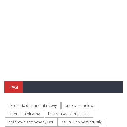
TAGI
akcesoria do parzenia kawy
antena panelowa
antena satelitarna
bielizna wyszczuplająca
ciężarowe samochody DAF
czujniki do pomiaru siły