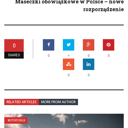
Maseczki obowiązkowe w Polsce – nowe
rozporządzenie
0
SHARES
+
0
0
0
0
0
RELATED ARTICLES
MORE FROM AUTHOR
MOTORYZACJA