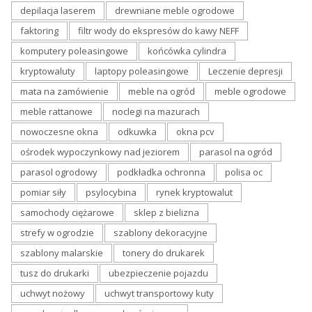
depilacja laserem
drewniane meble ogrodowe
faktoring
filtr wody do ekspresów do kawy NEFF
komputery poleasingowe
końcówka cylindra
kryptowaluty
laptopy poleasingowe
Leczenie depresji
mata na zamówienie
meble na ogród
meble ogrodowe
meble rattanowe
noclegi na mazurach
nowoczesne okna
odkuwka
okna pcv
ośrodek wypoczynkowy nad jeziorem
parasol na ogród
parasol ogrodowy
podkładka ochronna
polisa oc
pomiar siły
psylocybina
rynek kryptowalut
samochody ciężarowe
sklep z bielizna
strefy w ogrodzie
szablony dekoracyjne
szablony malarskie
tonery do drukarek
tusz do drukarki
ubezpieczenie pojazdu
uchwyt nożowy
uchwyt transportowy kuty