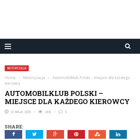
MOTORYZACJA
Home
›
Motoryzacja
›
Automobilklub Polski – miejsce dla każdego
kierowcy
AUTOMOBILKLUB POLSKI –
MIEJSCE DLA KAŻDEGO KIEROWCY
15 MAJA, 2020
1936
0
SHARE: