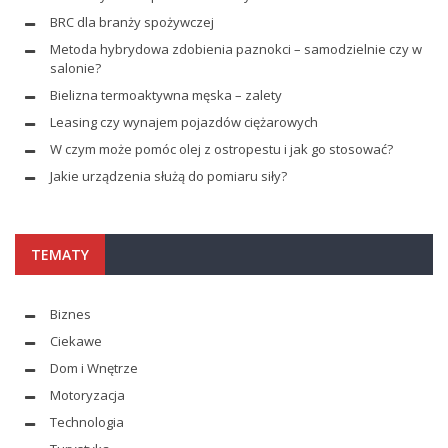
BRC dla branży spożywczej
Metoda hybrydowa zdobienia paznokci – samodzielnie czy w
salonie?
Bielizna termoaktywna męska – zalety
Leasing czy wynajem pojazdów ciężarowych
W czym może pomóc olej z ostropestu i jak go stosować?
Jakie urządzenia służą do pomiaru siły?
TEMATY
Biznes
Ciekawe
Dom i Wnętrze
Motoryzacja
Technologia