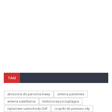
TAGI
akcesoria do parzenia kawy
antena panelowa
antena satelitarna
bielizna wyszczuplająca
ciężarowe samochody DAF
czujniki do pomiaru siły