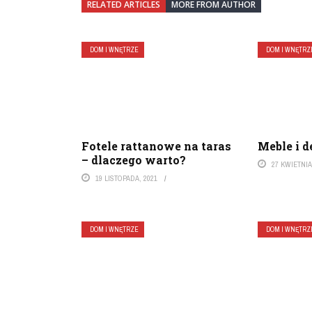
RELATED ARTICLES
MORE FROM AUTHOR
DOM I WNĘTRZE
DOM I WNĘTRZ
Fotele rattanowe na taras
Meble i d
– dlaczego warto?
27 KWIETNIA
19 LISTOPADA, 2021
DOM I WNĘTRZE
DOM I WNĘTRZ