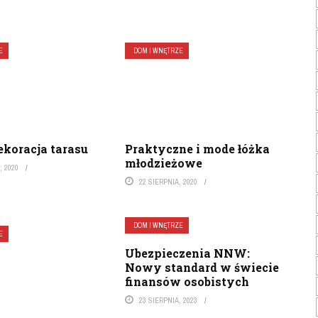
E
DOM I WNĘTRZE
ekoracja tarasu
Praktyczne i mode łóżka
młodzieżowe
, 2020
22 SIERPNIA, 2020
DOM I WNĘTRZE
E
Ubezpieczenia NNW:
Nowy standard w świecie
finansów osobistych
23 SIERPNIA, 2023