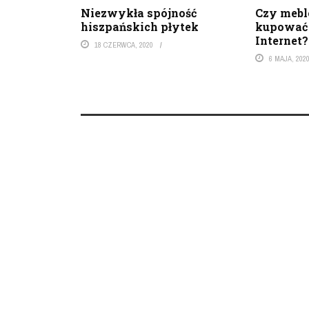
Niezwykła spójność
Czy mebl
hiszpańskich płytek
kupować 
Internet?
18 CZERWCA, 2020
6 MAJA, 202