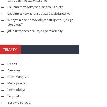
samodzielnie czy w salonie?
Bielizna termoaktywna męska – zalety
Leasing czy wynajem pojazdów ciężarowych
W czym może pomóc olej z ostropestu i jak go
stosować?
Jakie urządzenia służą do pomiaru siły?
TEMATY
Biznes
Ciekawe
Dom i Wnętrze
Motoryzacja
Technologia
Turystyka
Zdrowie i Uroda