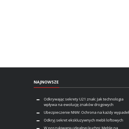
NAJNOWSZE
Odkrywając sekrety U21 znak: Jak technologia
wpływa na ewolucję znaków drogowych
Ubezpieczenie NNW: Ochrona na każdy wypade
Odkryj sekret ekskluzywnych mebli loftowych
W poszukiwaniu idealnej kuchni: Meble na