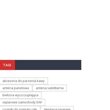
TAGI
akcesoria do parzenia kawy
antena panelowa
antena satelitarna
bielizna wyszczuplająca
ciężarowe samochody DAF
czujniki do pomiaru siły
depilacja laserem