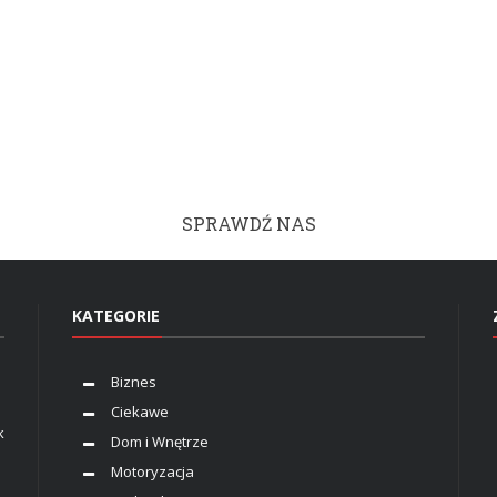
SPRAWDŹ NAS
KATEGORIE
Biznes
Ciekawe
k
Dom i Wnętrze
Motoryzacja