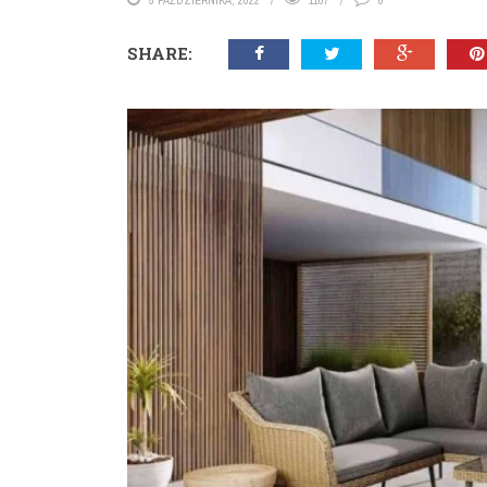
5 PAŹDZIERNIKA, 2022
1107
0
SHARE: