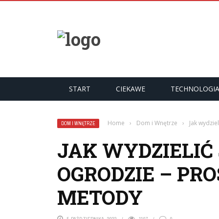
START
CIEKAWE
TECHNOLOGI
Home
›
Dom i Wnętrze
›
Jak wydzie
DOM I WNĘTRZE
JAK WYDZIELIĆ
OGRODZIE – PR
METODY