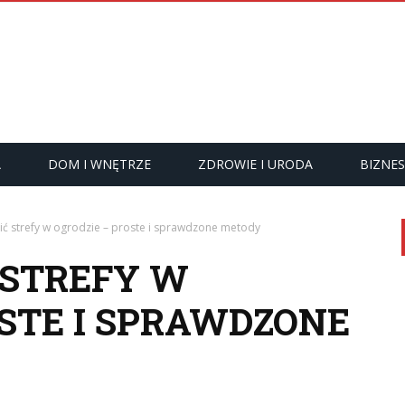
A
DOM I WNĘTRZE
ZDROWIE I URODA
BIZNES
lić strefy w ogrodzie – proste i sprawdzone metody
 STREFY W
OSTE I SPRAWDZONE