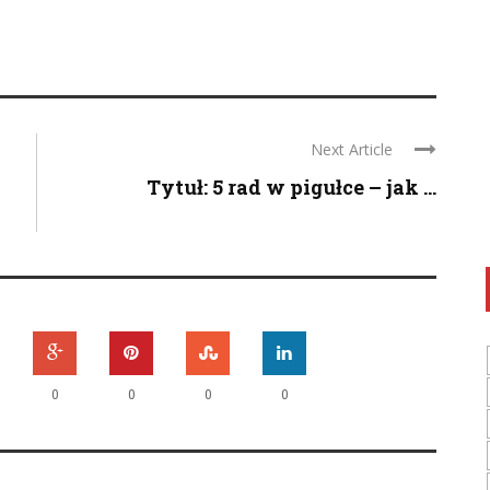
Next Article
Tytuł: 5 rad w pigułce – jak ...
0
0
0
0