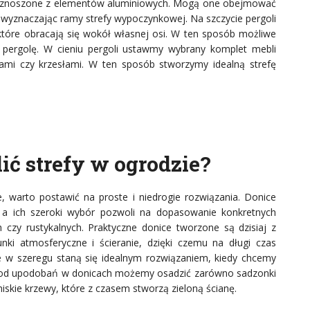
wznoszone z elementów aluminiowych. Mogą one obejmować
 wyznaczając ramy strefy wypoczynkowej. Na szczycie pergoli
które obracają się wokół własnej osi. W ten sposób możliwe
d pergolę. W cieniu pergoli ustawmy wybrany komplet mebli
ami czy krzesłami. W ten sposób stworzymy idealną strefę
ić strefy w ogrodzie?
ie, warto postawić na proste i niedrogie rozwiązania. Donice
, a ich szeroki wybór pozwoli na dopasowanie konkretnych
 czy rustykalnych. Praktyczne donice tworzone są dzisiaj z
i atmosferyczne i ścieranie, dzięki czemu na długi czas
 w szeregu staną się idealnym rozwiązaniem, kiedy chcemy
ci od upodobań w donicach możemy osadzić zarówno sadzonki
 niskie krzewy, które z czasem stworzą zieloną ścianę.