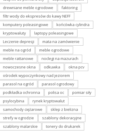
drewniane meble ogrodowe
faktoring
filtr wody do ekspresów do kawy NEFF
komputery poleasingowe
końcówka cylindra
kryptowaluty
laptopy poleasingowe
Leczenie depresji
mata na zamówienie
meble na ogród
meble ogrodowe
meble rattanowe
noclegi na mazurach
nowoczesne okna
odkuwka
okna pcv
ośrodek wypoczynkowy nad jeziorem
parasol na ogród
parasol ogrodowy
podkładka ochronna
polisa oc
pomiar siły
psylocybina
rynek kryptowalut
samochody ciężarowe
sklep z bielizna
strefy w ogrodzie
szablony dekoracyjne
szablony malarskie
tonery do drukarek