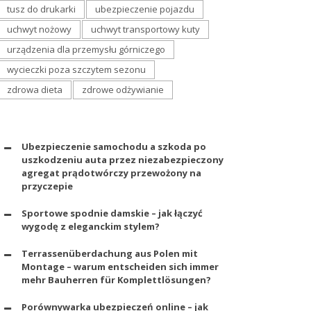
tusz do drukarki
ubezpieczenie pojazdu
uchwyt nożowy
uchwyt transportowy kuty
urządzenia dla przemysłu górniczego
wycieczki poza szczytem sezonu
zdrowa dieta
zdrowe odżywianie
Ubezpieczenie samochodu a szkoda po
uszkodzeniu auta przez niezabezpieczony
agregat prądotwórczy przewożony na
przyczepie
Sportowe spodnie damskie – jak łączyć
wygodę z eleganckim stylem?
Terrassenüberdachung aus Polen mit
Montage – warum entscheiden sich immer
mehr Bauherren für Komplettlösungen?
Porównywarka ubezpieczeń online – jak