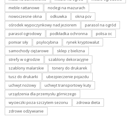
meble rattanowe
noclegi na mazurach
nowoczesne okna
odkuwka
okna pcv
ośrodek wypoczynkowy nad jeziorem
parasol na ogród
parasol ogrodowy
podkładka ochronna
polisa oc
pomiar siły
psylocybina
rynek kryptowalut
samochody ciężarowe
sklep z bielizna
strefy w ogrodzie
szablony dekoracyjne
szablony malarskie
tonery do drukarek
tusz do drukarki
ubezpieczenie pojazdu
uchwyt nożowy
uchwyt transportowy kuty
urządzenia dla przemysłu górniczego
wycieczki poza szczytem sezonu
zdrowa dieta
zdrowe odżywianie