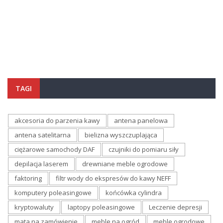
TAGI
akcesoria do parzenia kawy
antena panelowa
antena satelitarna
bielizna wyszczuplająca
ciężarowe samochody DAF
czujniki do pomiaru siły
depilacja laserem
drewniane meble ogrodowe
faktoring
filtr wody do ekspresów do kawy NEFF
komputery poleasingowe
końcówka cylindra
kryptowaluty
laptopy poleasingowe
Leczenie depresji
mata na zamówienie
meble na ogród
meble ogrodowe