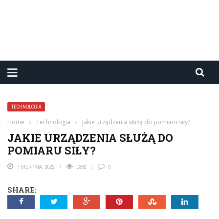
TECHNOLOGIA
Home
›
Technologia
›
Jakie urządzenia służą do pomiaru siły?
JAKIE URZĄDZENIA SŁUŻĄ DO
POMIARU SIŁY?
7 SIERPNIA, 2022
1382
0
SHARE: