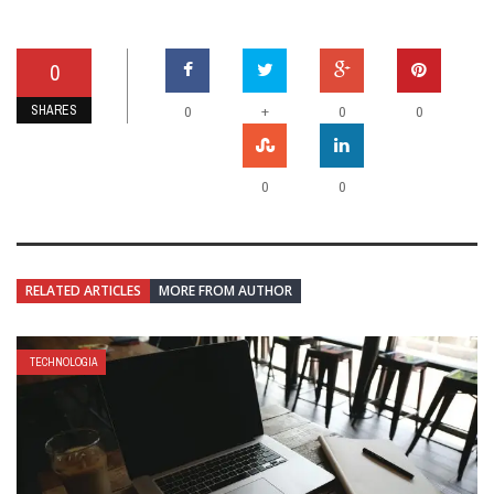
0
SHARES
+
0
0
0
0
0
RELATED ARTICLES
MORE FROM AUTHOR
TECHNOLOGIA