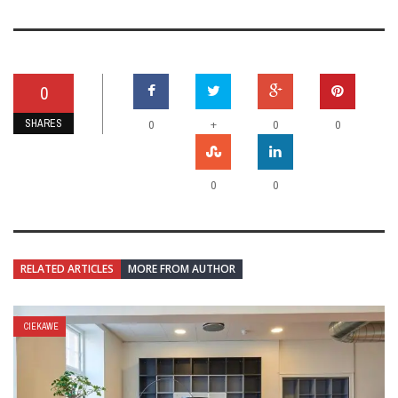
0
SHARES
+
0
0
0
0
0
RELATED ARTICLES
MORE FROM AUTHOR
CIEKAWE