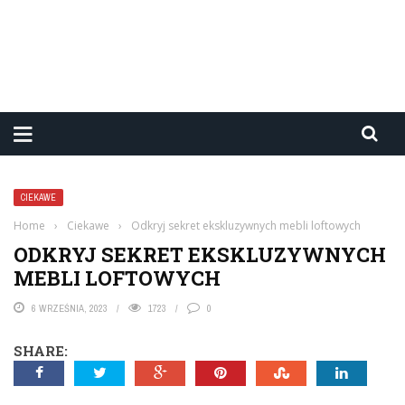
CIEKAWE
Home
›
Ciekawe
›
Odkryj sekret ekskluzywnych mebli loftowych
ODKRYJ SEKRET EKSKLUZYWNYCH
MEBLI LOFTOWYCH
6 WRZEŚNIA, 2023
1723
0
SHARE: