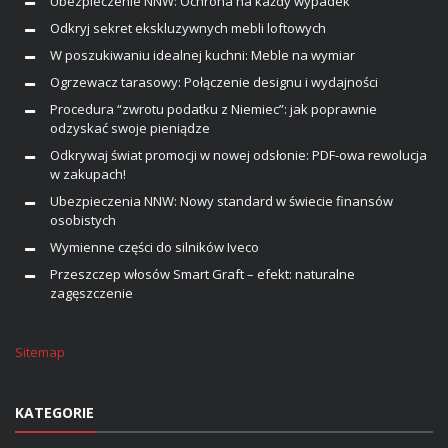
Ubezpieczenie NNW: Ochrona na każdy wypadek
Odkryj sekret ekskluzywnych mebli loftowych
W poszukiwaniu idealnej kuchni: Meble na wymiar
Ogrzewacz tarasowy: Połączenie designu i wydajności
Procedura “zwrotu podatku z Niemiec”: jak poprawnie
odzyskać swoje pieniądze
Odkrywaj świat promocji w nowej odsłonie: PDF-owa rewolucja
w zakupach!
Ubezpieczenia NNW: Nowy standard w świecie finansów
osobistych
Wymienne części do silników Iveco
Przeszczep włosów Smart Graft – efekt: naturalne
zagęszczenie
Sitemap
KATEGORIE