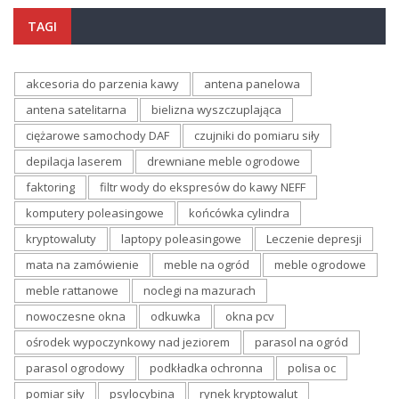
TAGI
akcesoria do parzenia kawy
antena panelowa
antena satelitarna
bielizna wyszczuplająca
ciężarowe samochody DAF
czujniki do pomiaru siły
depilacja laserem
drewniane meble ogrodowe
faktoring
filtr wody do ekspresów do kawy NEFF
komputery poleasingowe
końcówka cylindra
kryptowaluty
laptopy poleasingowe
Leczenie depresji
mata na zamówienie
meble na ogród
meble ogrodowe
meble rattanowe
noclegi na mazurach
nowoczesne okna
odkuwka
okna pcv
ośrodek wypoczynkowy nad jeziorem
parasol na ogród
parasol ogrodowy
podkładka ochronna
polisa oc
pomiar siły
psylocybina
rynek kryptowalut