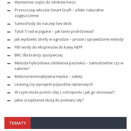
Wymienne części do silników Iveco
Przeszczep włosów Smart Graft – efekt: naturalne
zagęszczenie
Samochody do naczep low deck
Tytuł: 5 rad w pigułce – jak tanio podróżować!
Jak wydzielić strefy w ogrodzie – proste i sprawdzone metody
Filtr wody do ekspresów do kawy NEFF
BRC dla branży spożywczej
Metoda hybrydowa zdobienia paznokci – samodzielnie czy w
salonie?
Bielizna termoaktywna męska – zalety
Leasing czy wynajem pojazdów ciężarowych
W czym może pomóc olej z ostropestu i jak go stosować?
Jakie urządzenia służą do pomiaru siły?
TEMATY