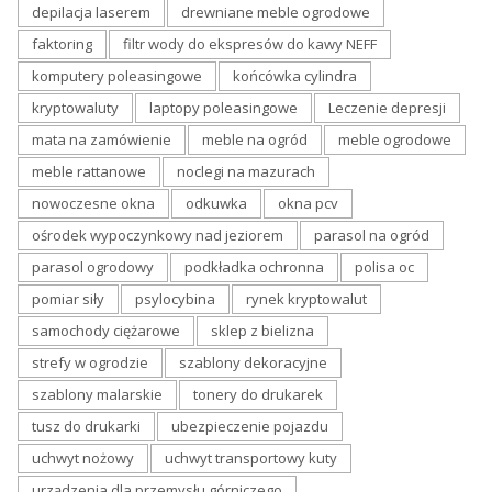
depilacja laserem
drewniane meble ogrodowe
faktoring
filtr wody do ekspresów do kawy NEFF
komputery poleasingowe
końcówka cylindra
kryptowaluty
laptopy poleasingowe
Leczenie depresji
mata na zamówienie
meble na ogród
meble ogrodowe
meble rattanowe
noclegi na mazurach
nowoczesne okna
odkuwka
okna pcv
ośrodek wypoczynkowy nad jeziorem
parasol na ogród
parasol ogrodowy
podkładka ochronna
polisa oc
pomiar siły
psylocybina
rynek kryptowalut
samochody ciężarowe
sklep z bielizna
strefy w ogrodzie
szablony dekoracyjne
szablony malarskie
tonery do drukarek
tusz do drukarki
ubezpieczenie pojazdu
uchwyt nożowy
uchwyt transportowy kuty
urządzenia dla przemysłu górniczego