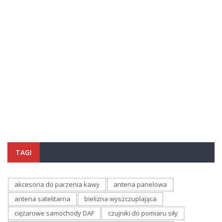
TAGI
akcesoria do parzenia kawy
antena panelowa
antena satelitarna
bielizna wyszczuplająca
ciężarowe samochody DAF
czujniki do pomiaru siły