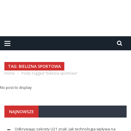
TAG: BIELIZNA SPORTOWA
Home
›
Posts Tagged "bielizna sportowa"
No post to display
NAJNOWSZE
Odkrywając sekrety U21 znak: Jak technologia wpływa na