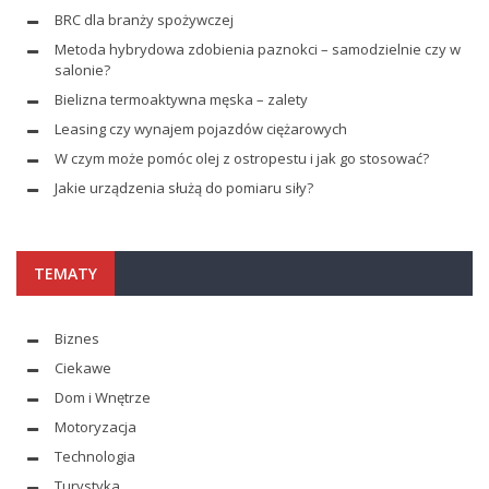
BRC dla branży spożywczej
Metoda hybrydowa zdobienia paznokci – samodzielnie czy w
salonie?
Bielizna termoaktywna męska – zalety
Leasing czy wynajem pojazdów ciężarowych
W czym może pomóc olej z ostropestu i jak go stosować?
Jakie urządzenia służą do pomiaru siły?
TEMATY
Biznes
Ciekawe
Dom i Wnętrze
Motoryzacja
Technologia
Turystyka