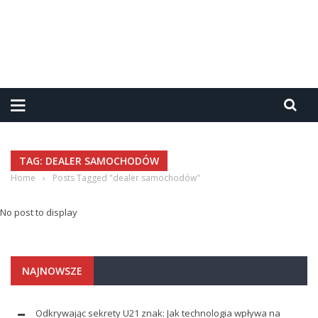
TAG: DEALER SAMOCHODÓW
Home
›
Posts Tagged "dealer samochodów"
No post to display
NAJNOWSZE
Odkrywając sekrety U21 znak: Jak technologia wpływa na