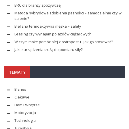
BRC dla branży spożywczej
Metoda hybrydowa zdobienia paznokci – samodzielnie czy w
salonie?
Bielizna termoaktywna męska – zalety
Leasing czy wynajem pojazdów ciężarowych
W czym może pomóc olej z ostropestu i jak go stosować?
Jakie urządzenia służą do pomiaru siły?
TEMATY
Biznes
Ciekawe
Dom i Wnętrze
Motoryzacja
Technologia
Turystyka