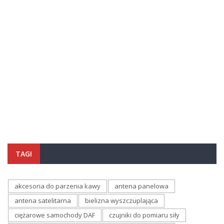
TAGI
akcesoria do parzenia kawy
antena panelowa
antena satelitarna
bielizna wyszczuplająca
ciężarowe samochody DAF
czujniki do pomiaru siły