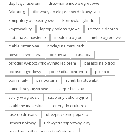
depilacja laserem
drewniane meble ogrodowe
faktoring
filtr wody do ekspresów do kawy NEFF
komputery poleasingowe
końcówka cylindra
kryptowaluty
laptopy poleasingowe
Leczenie depresji
mata na zamówienie
meble na ogród
meble ogrodowe
meble rattanowe
noclegi na mazurach
nowoczesne okna
odkuwka
okna pcv
ośrodek wypoczynkowy nad jeziorem
parasol na ogród
parasol ogrodowy
podkładka ochronna
polisa oc
pomiar siły
psylocybina
rynek kryptowalut
samochody ciężarowe
sklep z bielizna
strefy w ogrodzie
szablony dekoracyjne
szablony malarskie
tonery do drukarek
tusz do drukarki
ubezpieczenie pojazdu
uchwyt nożowy
uchwyt transportowy kuty
urządzenia dla przemysłu górniczego