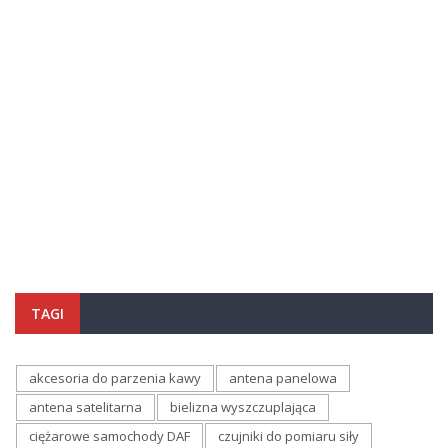
TAGI
akcesoria do parzenia kawy
antena panelowa
antena satelitarna
bielizna wyszczuplająca
ciężarowe samochody DAF
czujniki do pomiaru siły