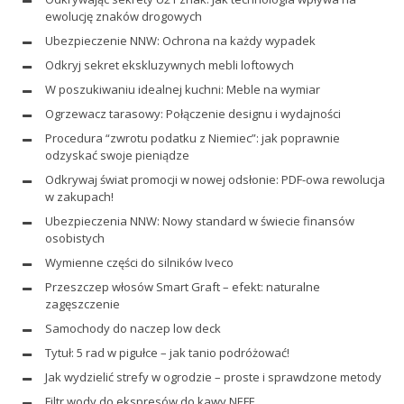
ewolucję znaków drogowych
Ubezpieczenie NNW: Ochrona na każdy wypadek
Odkryj sekret ekskluzywnych mebli loftowych
W poszukiwaniu idealnej kuchni: Meble na wymiar
Ogrzewacz tarasowy: Połączenie designu i wydajności
Procedura “zwrotu podatku z Niemiec”: jak poprawnie
odzyskać swoje pieniądze
Odkrywaj świat promocji w nowej odsłonie: PDF-owa rewolucja
w zakupach!
Ubezpieczenia NNW: Nowy standard w świecie finansów
osobistych
Wymienne części do silników Iveco
Przeszczep włosów Smart Graft – efekt: naturalne
zagęszczenie
Samochody do naczep low deck
Tytuł: 5 rad w pigułce – jak tanio podróżować!
Jak wydzielić strefy w ogrodzie – proste i sprawdzone metody
Filtr wody do ekspresów do kawy NEFF