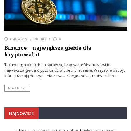
6 MAJA, 2022
1182
0
Binance – największa giełda dla
kryptowalut
Technologia blockchain sprawiła, że powstał Binance. Jest to
największa giełda kryptowalut, w obecnym czasie. Wszystkie osoby,
które już mają do czynienia ze wszelkiego rodzaju coinami lub ...
READ MORE
NAJNOWSZE
Odkrywając sekrety U21 znak: Jak technologia wpływa na