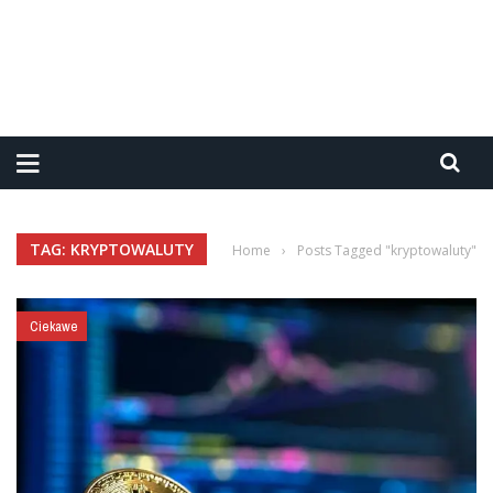
TAG: KRYPTOWALUTY
Home
›
Posts Tagged "kryptowaluty"
Ciekawe