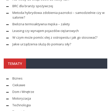
BRC dla branży spożywczej
Metoda hybrydowa zdobienia paznokci – samodzielnie czy w
salonie?
Bielizna termoaktywna męska – zalety
Leasing czy wynajem pojazdów ciężarowych
W czym może pomóc olej z ostropestu i jak go stosować?
Jakie urządzenia służą do pomiaru siły?
TEMATY
Biznes
Ciekawe
Dom i Wnętrze
Motoryzacja
Technologia