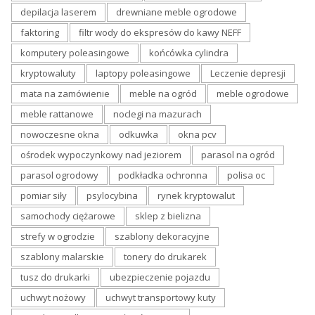
depilacja laserem
drewniane meble ogrodowe
faktoring
filtr wody do ekspresów do kawy NEFF
komputery poleasingowe
końcówka cylindra
kryptowaluty
laptopy poleasingowe
Leczenie depresji
mata na zamówienie
meble na ogród
meble ogrodowe
meble rattanowe
noclegi na mazurach
nowoczesne okna
odkuwka
okna pcv
ośrodek wypoczynkowy nad jeziorem
parasol na ogród
parasol ogrodowy
podkładka ochronna
polisa oc
pomiar siły
psylocybina
rynek kryptowalut
samochody ciężarowe
sklep z bielizna
strefy w ogrodzie
szablony dekoracyjne
szablony malarskie
tonery do drukarek
tusz do drukarki
ubezpieczenie pojazdu
uchwyt nożowy
uchwyt transportowy kuty