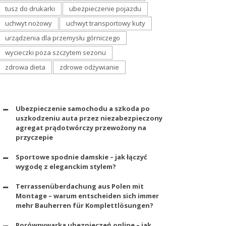
tusz do drukarki
ubezpieczenie pojazdu
uchwyt nożowy
uchwyt transportowy kuty
urządzenia dla przemysłu górniczego
wycieczki poza szczytem sezonu
zdrowa dieta
zdrowe odżywianie
Ubezpieczenie samochodu a szkoda po
uszkodzeniu auta przez niezabezpieczony
agregat prądotwórczy przewożony na
przyczepie
Sportowe spodnie damskie – jak łączyć
wygodę z eleganckim stylem?
Terrassenüberdachung aus Polen mit
Montage – warum entscheiden sich immer
mehr Bauherren für Komplettlösungen?
Porównywarka ubezpieczeń online – jak