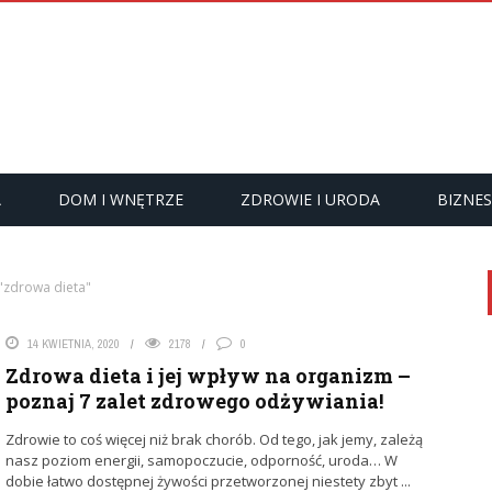
A
DOM I WNĘTRZE
ZDROWIE I URODA
BIZNES
"zdrowa dieta"
14 KWIETNIA, 2020
2178
0
Zdrowa dieta i jej wpływ na organizm –
poznaj 7 zalet zdrowego odżywiania!
Zdrowie to coś więcej niż brak chorób. Od tego, jak jemy, zależą
nasz poziom energii, samopoczucie, odporność, uroda… W
dobie łatwo dostępnej żywości przetworzonej niestety zbyt ...