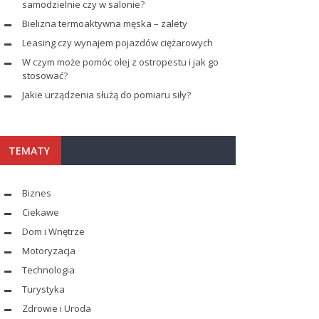
samodzielnie czy w salonie?
Bielizna termoaktywna męska – zalety
Leasing czy wynajem pojazdów ciężarowych
W czym może pomóc olej z ostropestu i jak go
stosować?
Jakie urządzenia służą do pomiaru siły?
TEMATY
Biznes
Ciekawe
Dom i Wnętrze
Motoryzacja
Technologia
Turystyka
Zdrowie i Uroda