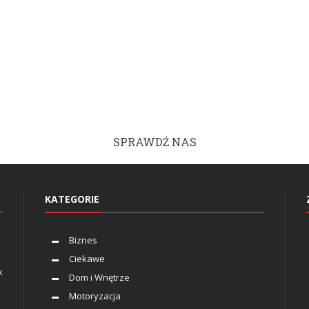
SPRAWDŹ NAS
KATEGORIE
Biznes
Ciekawe
k
Dom i Wnętrze
Motoryzacja