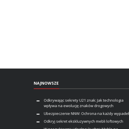
NAJNOWSZE
Odkrywając sekrety U21 znak: Jak technologia
wpływa na ewolucję znaków drogowych
Ubezpieczenie NNW: Ochrona na każdy wypade
Odkryj sekret ekskluzywnych mebli loftowych