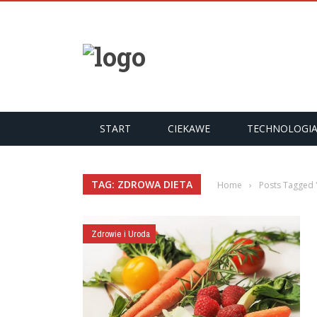
START
CIEKAWE
TECHNOLOGI
TAG: ZDROWA DIETA
Home
›
Posts Tagged 
Zdrowie i Uroda