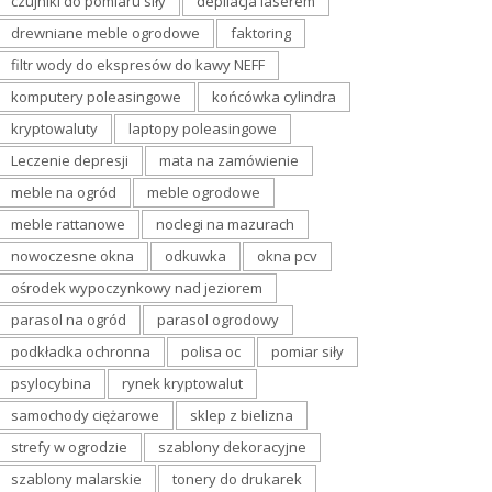
czujniki do pomiaru siły
depilacja laserem
drewniane meble ogrodowe
faktoring
filtr wody do ekspresów do kawy NEFF
komputery poleasingowe
końcówka cylindra
kryptowaluty
laptopy poleasingowe
Leczenie depresji
mata na zamówienie
meble na ogród
meble ogrodowe
meble rattanowe
noclegi na mazurach
nowoczesne okna
odkuwka
okna pcv
ośrodek wypoczynkowy nad jeziorem
parasol na ogród
parasol ogrodowy
podkładka ochronna
polisa oc
pomiar siły
psylocybina
rynek kryptowalut
samochody ciężarowe
sklep z bielizna
strefy w ogrodzie
szablony dekoracyjne
szablony malarskie
tonery do drukarek