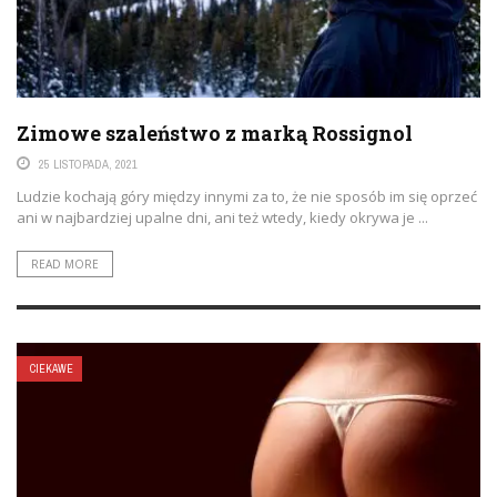
Zimowe szaleństwo z marką Rossignol
25 LISTOPADA, 2021
Ludzie kochają góry między innymi za to, że nie sposób im się oprzeć
ani w najbardziej upalne dni, ani też wtedy, kiedy okrywa je ...
READ MORE
CIEKAWE