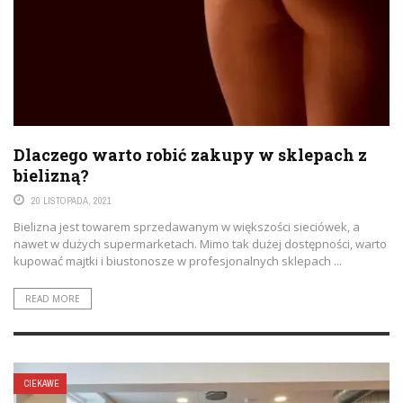
Dlaczego warto robić zakupy w sklepach z
bielizną?
20 LISTOPADA, 2021
Bielizna jest towarem sprzedawanym w większości sieciówek, a
nawet w dużych supermarketach. Mimo tak dużej dostępności, warto
kupować majtki i biustonosze w profesjonalnych sklepach ...
READ MORE
CIEKAWE