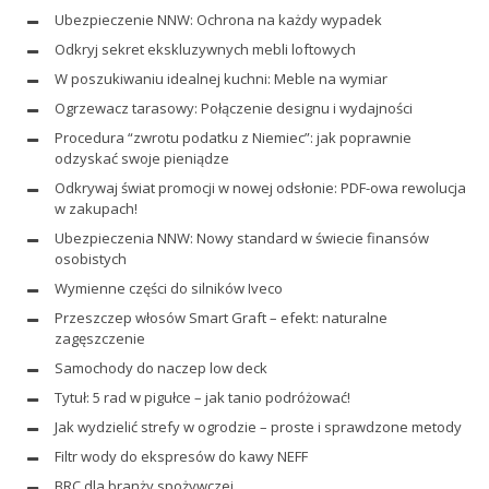
Ubezpieczenie NNW: Ochrona na każdy wypadek
Odkryj sekret ekskluzywnych mebli loftowych
W poszukiwaniu idealnej kuchni: Meble na wymiar
Ogrzewacz tarasowy: Połączenie designu i wydajności
Procedura “zwrotu podatku z Niemiec”: jak poprawnie
odzyskać swoje pieniądze
Odkrywaj świat promocji w nowej odsłonie: PDF-owa rewolucja
w zakupach!
Ubezpieczenia NNW: Nowy standard w świecie finansów
osobistych
Wymienne części do silników Iveco
Przeszczep włosów Smart Graft – efekt: naturalne
zagęszczenie
Samochody do naczep low deck
Tytuł: 5 rad w pigułce – jak tanio podróżować!
Jak wydzielić strefy w ogrodzie – proste i sprawdzone metody
Filtr wody do ekspresów do kawy NEFF
BRC dla branży spożywczej