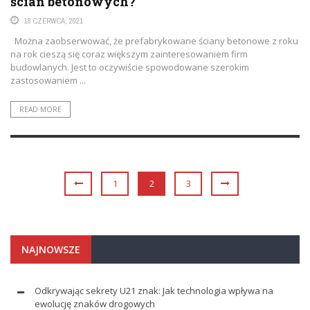
ścian betonowych?
18 CZERWCA, 2021
Można zaobserwować, że prefabrykowane ściany betonowe z roku
na rok cieszą się coraz większym zainteresowaniem firm
budowlanych. Jest to oczywiście spowodowane szerokim
zastosowaniem ...
READ MORE
1
2
3
NAJNOWSZE
Odkrywając sekrety U21 znak: Jak technologia wpływa na
ewolucję znaków drogowych