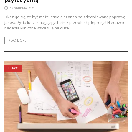
psylocybiną
27 GRUDNIA, 2021
Okazuje się, że być może istnieje szansa na zdecydowaną poprawę
jakości życia ludzi zmagających się z przewlekłą depresją! Niedawne
badania kliniczne wskazują na duże ...
READ MORE
CIEKAWE