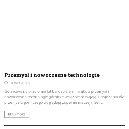
Przemysł i nowoczesne technologie
10 MARCA, 2022
Górnictwo na przełomie lat bardzo się zmieniło, a przemysł i
nowoczesne technologie górnicze wciąż się rozwijają. Urządzenia dla
przemysłu górniczego wyglądają zupełnie inaczej niżeli ...
READ MORE