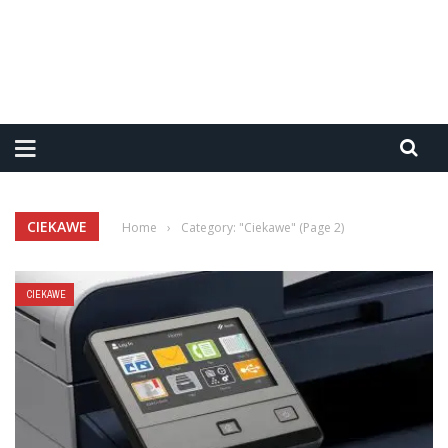
CIEKAWE
Home
›
Category: "Ciekawe"
(Page 2)
CIEKAWE