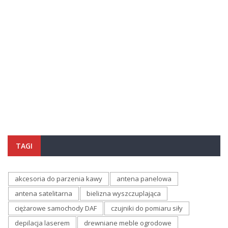
TAGI
akcesoria do parzenia kawy
antena panelowa
antena satelitarna
bielizna wyszczuplająca
ciężarowe samochody DAF
czujniki do pomiaru siły
depilacja laserem
drewniane meble ogrodowe