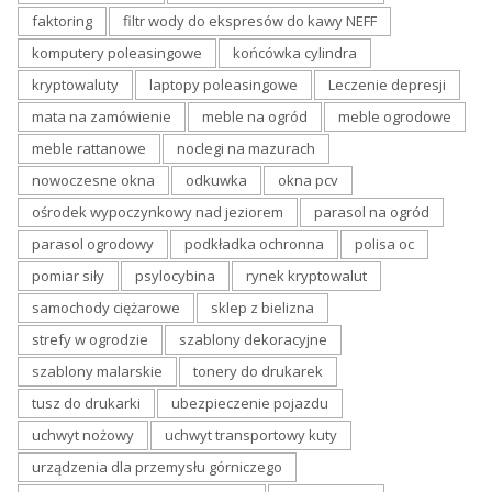
faktoring
filtr wody do ekspresów do kawy NEFF
komputery poleasingowe
końcówka cylindra
kryptowaluty
laptopy poleasingowe
Leczenie depresji
mata na zamówienie
meble na ogród
meble ogrodowe
meble rattanowe
noclegi na mazurach
nowoczesne okna
odkuwka
okna pcv
ośrodek wypoczynkowy nad jeziorem
parasol na ogród
parasol ogrodowy
podkładka ochronna
polisa oc
pomiar siły
psylocybina
rynek kryptowalut
samochody ciężarowe
sklep z bielizna
strefy w ogrodzie
szablony dekoracyjne
szablony malarskie
tonery do drukarek
tusz do drukarki
ubezpieczenie pojazdu
uchwyt nożowy
uchwyt transportowy kuty
urządzenia dla przemysłu górniczego