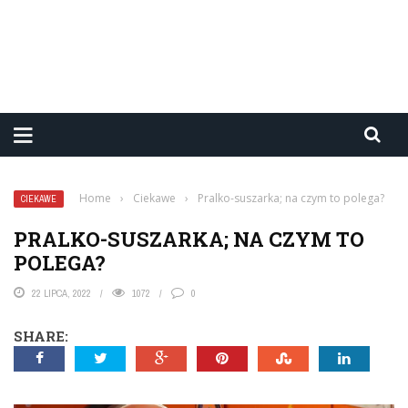
Home
›
Ciekawe
›
Pralko-suszarka; na czym to polega?
CIEKAWE
PRALKO-SUSZARKA; NA CZYM TO
POLEGA?
22 LIPCA, 2022
1072
0
SHARE: