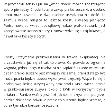
W przypadku zakupu już na ,,dzień dobry” można zaoszczędzić
sporo pieniędzy. Chodzi tutaj o zakup pralko-suszarki, a osobno
pralki oraz suszarki. Te dwa osobne urządzenia nie dość, że
zajmują więcej miejsca to jeszcze kosztują więcej pieniędzy.
Podsumowując wkład początkowy zakup pralko-suszarki jest
zdecydowanie korzystniejszy i zaoszczędza się tutaj kilkaset, a
nawet kilka tysięcy złotych.
Koszty utrzymania pralko-suszarki w trakcie eksploatacji nie
przedstawiają już się aż tak kolorowo. Co prawda to ogromna
wygoda, jednak często trzeba za nią zapłacić. Przede wszystkim
bęben pralko-suszarki jest mniejszy niż samej pralki dlatego być
może prania będzie trzeba wykonywać częściej. Wiąże to się z
dodatkową ilością zużytej wody oraz prądu. Mniej więcej pranie
w pralko-suszarce zużywa około 6 kWh w korzystnym trybie
działania. Bardzo ważny jest fakt jak działa część piorąca. Jeżeli
bardzo dokładnie odwiruje pranie to suszenie będzie krótsze, a
co za tym idzie bardziej oszczędne.