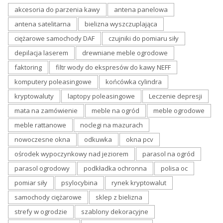
akcesoria do parzenia kawy
antena panelowa
antena satelitarna
bielizna wyszczuplająca
ciężarowe samochody DAF
czujniki do pomiaru siły
depilacja laserem
drewniane meble ogrodowe
faktoring
filtr wody do ekspresów do kawy NEFF
komputery poleasingowe
końcówka cylindra
kryptowaluty
laptopy poleasingowe
Leczenie depresji
mata na zamówienie
meble na ogród
meble ogrodowe
meble rattanowe
noclegi na mazurach
nowoczesne okna
odkuwka
okna pcv
ośrodek wypoczynkowy nad jeziorem
parasol na ogród
parasol ogrodowy
podkładka ochronna
polisa oc
pomiar siły
psylocybina
rynek kryptowalut
samochody ciężarowe
sklep z bielizna
strefy w ogrodzie
szablony dekoracyjne