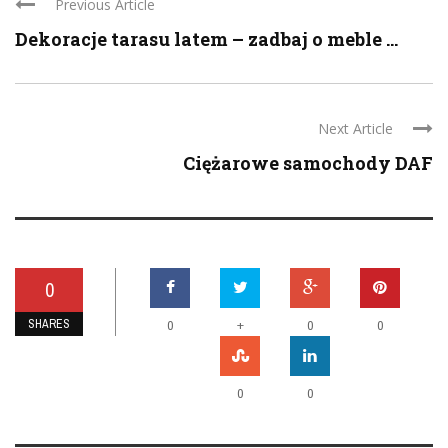
Previous Article
Dekoracje tarasu latem – zadbaj o meble ...
Next Article
Ciężarowe samochody DAF
0
SHARES
+
0
0
0
0
0