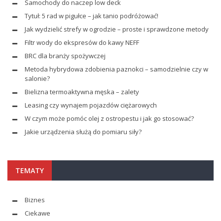
Samochody do naczep low deck
Tytuł: 5 rad w pigułce – jak tanio podróżować!
Jak wydzielić strefy w ogrodzie – proste i sprawdzone metody
Filtr wody do ekspresów do kawy NEFF
BRC dla branży spożywczej
Metoda hybrydowa zdobienia paznokci – samodzielnie czy w
salonie?
Bielizna termoaktywna męska – zalety
Leasing czy wynajem pojazdów ciężarowych
W czym może pomóc olej z ostropestu i jak go stosować?
Jakie urządzenia służą do pomiaru siły?
TEMATY
Biznes
Ciekawe