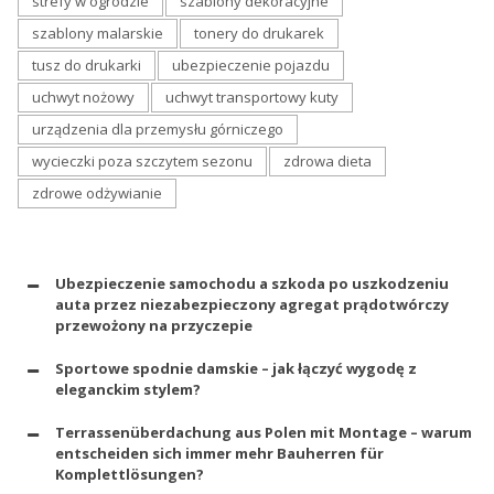
strefy w ogrodzie
szablony dekoracyjne
szablony malarskie
tonery do drukarek
tusz do drukarki
ubezpieczenie pojazdu
uchwyt nożowy
uchwyt transportowy kuty
urządzenia dla przemysłu górniczego
wycieczki poza szczytem sezonu
zdrowa dieta
zdrowe odżywianie
Ubezpieczenie samochodu a szkoda po uszkodzeniu
auta przez niezabezpieczony agregat prądotwórczy
przewożony na przyczepie
Sportowe spodnie damskie – jak łączyć wygodę z
eleganckim stylem?
Terrassenüberdachung aus Polen mit Montage – warum
entscheiden sich immer mehr Bauherren für
Komplettlösungen?