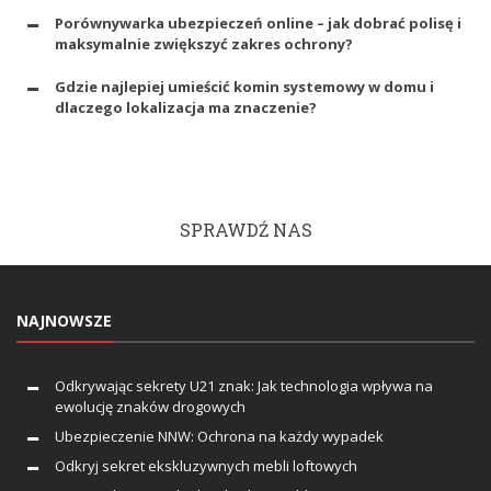
Porównywarka ubezpieczeń online – jak dobrać polisę i
maksymalnie zwiększyć zakres ochrony?
Gdzie najlepiej umieścić komin systemowy w domu i
dlaczego lokalizacja ma znaczenie?
SPRAWDŹ NAS
NAJNOWSZE
Odkrywając sekrety U21 znak: Jak technologia wpływa na
ewolucję znaków drogowych
Ubezpieczenie NNW: Ochrona na każdy wypadek
Odkryj sekret ekskluzywnych mebli loftowych