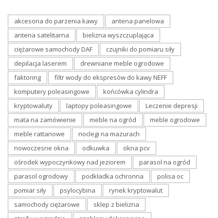
akcesoria do parzenia kawy
antena panelowa
antena satelitarna
bielizna wyszczuplająca
ciężarowe samochody DAF
czujniki do pomiaru siły
depilacja laserem
drewniane meble ogrodowe
faktoring
filtr wody do ekspresów do kawy NEFF
komputery poleasingowe
końcówka cylindra
kryptowaluty
laptopy poleasingowe
Leczenie depresji
mata na zamówienie
meble na ogród
meble ogrodowe
meble rattanowe
noclegi na mazurach
nowoczesne okna
odkuwka
okna pcv
ośrodek wypoczynkowy nad jeziorem
parasol na ogród
parasol ogrodowy
podkładka ochronna
polisa oc
pomiar siły
psylocybina
rynek kryptowalut
samochody ciężarowe
sklep z bielizna