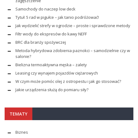
zagęszczenie
Samochody do naczep low deck
Tytuł: 5 rad w pigułce – jak tanio podróżować!
Jak wydzielić strefy w ogrodzie – proste i sprawdzone metody
Filtr wody do ekspresów do kawy NEFF
BRC dla branży spożywczej
Metoda hybrydowa zdobienia paznokci – samodzielnie czy w
salonie?
Bielizna termoaktywna męska – zalety
Leasing czy wynajem pojazdów ciężarowych
W czym może pomóc olej z ostropestu i jak go stosować?
Jakie urządzenia służą do pomiaru siły?
TEMATY
Biznes