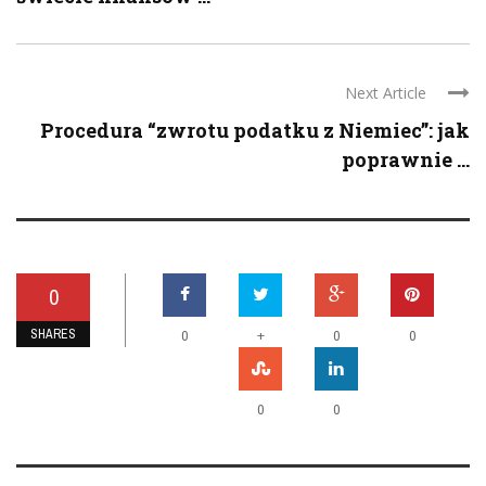
Next Article
Procedura “zwrotu podatku z Niemiec”: jak
poprawnie ...
0
SHARES
+
0
0
0
0
0