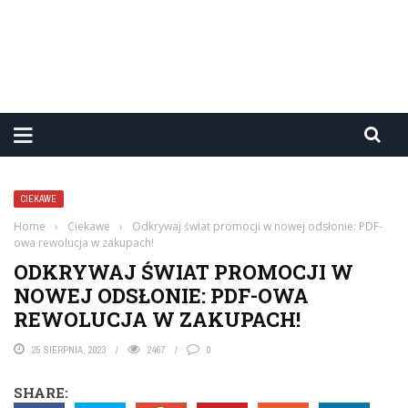
CIEKAWE
Home
›
Ciekawe
›
Odkrywaj świat promocji w nowej odsłonie: PDF-
owa rewolucja w zakupach!
ODKRYWAJ ŚWIAT PROMOCJI W
NOWEJ ODSŁONIE: PDF-OWA
REWOLUCJA W ZAKUPACH!
25 SIERPNIA, 2023
2467
0
SHARE: