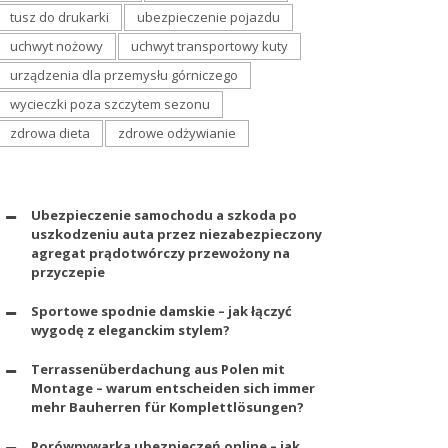
tusz do drukarki
ubezpieczenie pojazdu
uchwyt nożowy
uchwyt transportowy kuty
urządzenia dla przemysłu górniczego
wycieczki poza szczytem sezonu
zdrowa dieta
zdrowe odżywianie
Ubezpieczenie samochodu a szkoda po
uszkodzeniu auta przez niezabezpieczony
agregat prądotwórczy przewożony na
przyczepie
Sportowe spodnie damskie – jak łączyć
wygodę z eleganckim stylem?
Terrassenüberdachung aus Polen mit
Montage – warum entscheiden sich immer
mehr Bauherren für Komplettlösungen?
Porównywarka ubezpieczeń online – jak