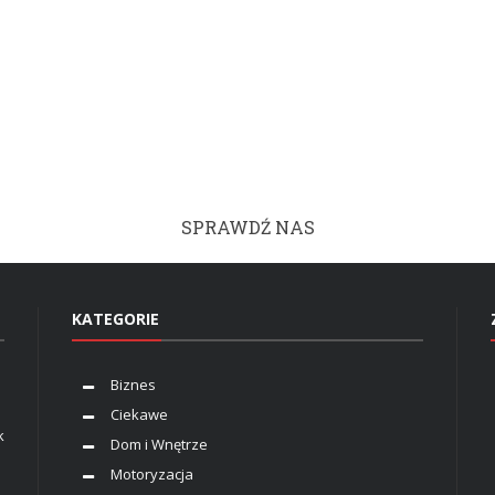
SPRAWDŹ NAS
KATEGORIE
Biznes
Ciekawe
k
Dom i Wnętrze
Motoryzacja