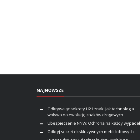
NAJNOWSZE
Odkrywając sekrety U21 znak: Jak technologia
wpływa na ewolucję znaków drogowych
Ubezpieczenie NNW: Ochrona na każdy wypade
Odkryj sekret ekskluzywnych mebli loftowych