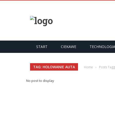
START
CIEKAWE
TECHNOLOGI
TAG: HOLOWANIE AUTA
Home
›
Posts Tagg
No post to display