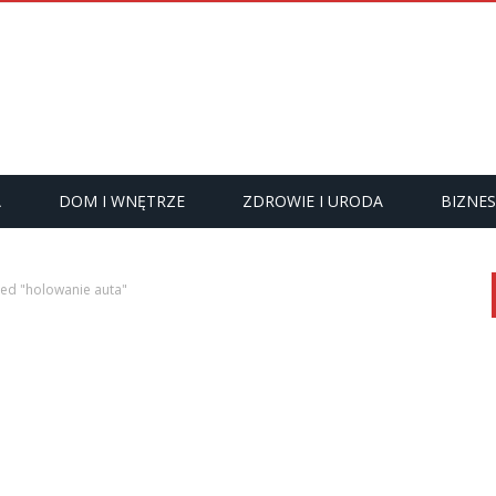
A
DOM I WNĘTRZE
ZDROWIE I URODA
BIZNES
ed "holowanie auta"