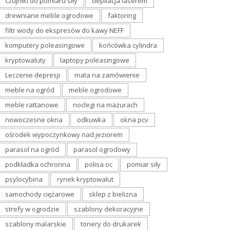
czujniki do pomiaru siły
depilacja laserem
drewniane meble ogrodowe
faktoring
filtr wody do ekspresów do kawy NEFF
komputery poleasingowe
końcówka cylindra
kryptowaluty
laptopy poleasingowe
Leczenie depresji
mata na zamówienie
meble na ogród
meble ogrodowe
meble rattanowe
noclegi na mazurach
nowoczesne okna
odkuwka
okna pcv
ośrodek wypoczynkowy nad jeziorem
parasol na ogród
parasol ogrodowy
podkładka ochronna
polisa oc
pomiar siły
psylocybina
rynek kryptowalut
samochody ciężarowe
sklep z bielizna
strefy w ogrodzie
szablony dekoracyjne
szablony malarskie
tonery do drukarek