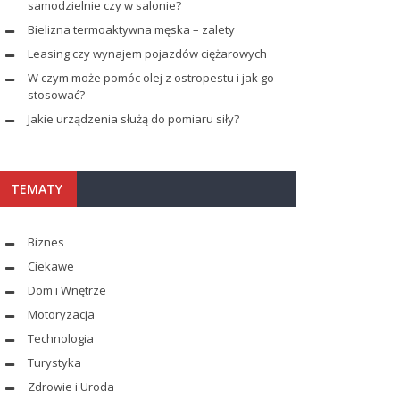
samodzielnie czy w salonie?
Bielizna termoaktywna męska – zalety
Leasing czy wynajem pojazdów ciężarowych
W czym może pomóc olej z ostropestu i jak go
stosować?
Jakie urządzenia służą do pomiaru siły?
TEMATY
Biznes
Ciekawe
Dom i Wnętrze
Motoryzacja
Technologia
Turystyka
Zdrowie i Uroda