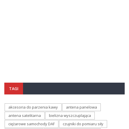
TAGI
akcesoria do parzenia kawy
antena panelowa
antena satelitarna
bielizna wyszczuplająca
ciężarowe samochody DAF
czujniki do pomiaru siły