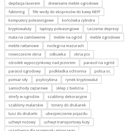
depilacja laserem
drewniane meble ogrodowe
faktoring
filtr wody do ekspresów do kawy NEFF
komputery poleasingowe
końcówka cylindra
kryptowaluty
laptopy poleasingowe
Leczenie depresji
mata na zamówienie
meble na ogród
meble ogrodowe
meble rattanowe
noclegi na mazurach
nowoczesne okna
odkuwka
okna pcv
ośrodek wypoczynkowy nad jeziorem
parasol na ogród
parasol ogrodowy
podkładka ochronna
polisa oc
pomiar siły
psylocybina
rynek kryptowalut
samochody ciężarowe
sklep z bielizna
strefy w ogrodzie
szablony dekoracyjne
szablony malarskie
tonery do drukarek
tusz do drukarki
ubezpieczenie pojazdu
uchwyt nożowy
uchwyt transportowy kuty
urządzenia dla przemysłu górniczego