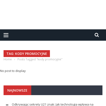
TAG: KODY PROMOCYJNE
Home
›
Posts Tagged "kody promocyjne"
No post to display
NAJNOWSZE
Odkrywając sekrety U21 znak: Jak technologia wpływa na