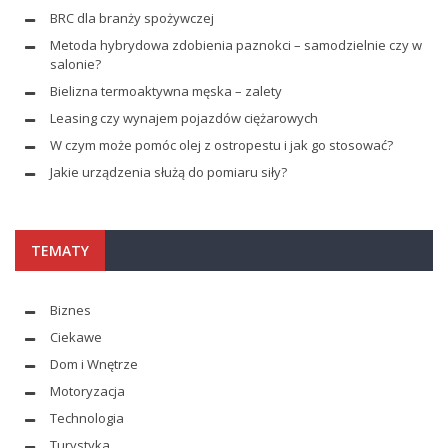
BRC dla branży spożywczej
Metoda hybrydowa zdobienia paznokci – samodzielnie czy w
salonie?
Bielizna termoaktywna męska – zalety
Leasing czy wynajem pojazdów ciężarowych
W czym może pomóc olej z ostropestu i jak go stosować?
Jakie urządzenia służą do pomiaru siły?
TEMATY
Biznes
Ciekawe
Dom i Wnętrze
Motoryzacja
Technologia
Turystyka