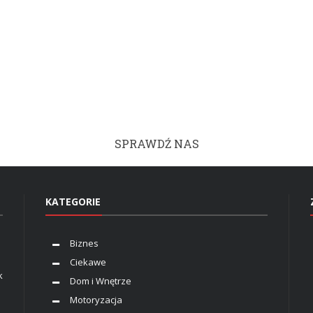
SPRAWDŹ NAS
KATEGORIE
Biznes
Ciekawe
k
Dom i Wnętrze
Motoryzacja