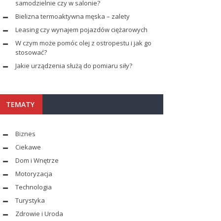
samodzielnie czy w salonie?
Bielizna termoaktywna męska – zalety
Leasing czy wynajem pojazdów ciężarowych
W czym może pomóc olej z ostropestu i jak go
stosować?
Jakie urządzenia służą do pomiaru siły?
TEMATY
Biznes
Ciekawe
Dom i Wnętrze
Motoryzacja
Technologia
Turystyka
Zdrowie i Uroda