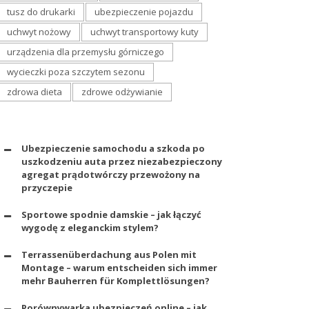
tusz do drukarki
ubezpieczenie pojazdu
uchwyt nożowy
uchwyt transportowy kuty
urządzenia dla przemysłu górniczego
wycieczki poza szczytem sezonu
zdrowa dieta
zdrowe odżywianie
Ubezpieczenie samochodu a szkoda po
uszkodzeniu auta przez niezabezpieczony
agregat prądotwórczy przewożony na
przyczepie
Sportowe spodnie damskie – jak łączyć
wygodę z eleganckim stylem?
Terrassenüberdachung aus Polen mit
Montage – warum entscheiden sich immer
mehr Bauherren für Komplettlösungen?
Porównywarka ubezpieczeń online – jak