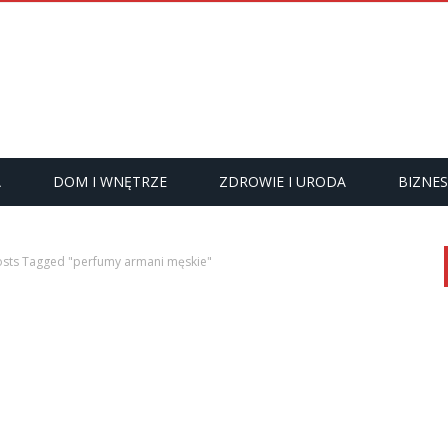
A
DOM I WNĘTRZE
ZDROWIE I URODA
BIZNES
osts Tagged "perfumy armani męskie"