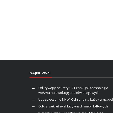
NAJNOWSZE
Odkrywając sekrety U21 znak: Jak technologia
wpływa na ewolucję znaków drogowych
Ubezpieczenie NNW: Ochrona na każdy wypade
Odkryj sekret ekskluzywnych mebli loftowych