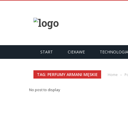
START
CIEKAWE
TECHNOLOGI
TAG: PERFUMY ARMANI MĘSKIE
Home
›
P
No post to display