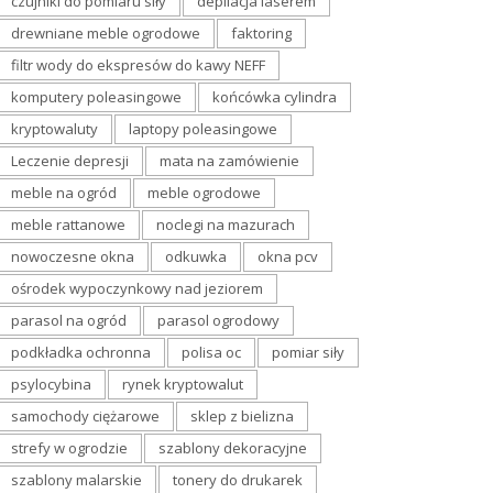
czujniki do pomiaru siły
depilacja laserem
drewniane meble ogrodowe
faktoring
filtr wody do ekspresów do kawy NEFF
komputery poleasingowe
końcówka cylindra
kryptowaluty
laptopy poleasingowe
Leczenie depresji
mata na zamówienie
meble na ogród
meble ogrodowe
meble rattanowe
noclegi na mazurach
nowoczesne okna
odkuwka
okna pcv
ośrodek wypoczynkowy nad jeziorem
parasol na ogród
parasol ogrodowy
podkładka ochronna
polisa oc
pomiar siły
psylocybina
rynek kryptowalut
samochody ciężarowe
sklep z bielizna
strefy w ogrodzie
szablony dekoracyjne
szablony malarskie
tonery do drukarek